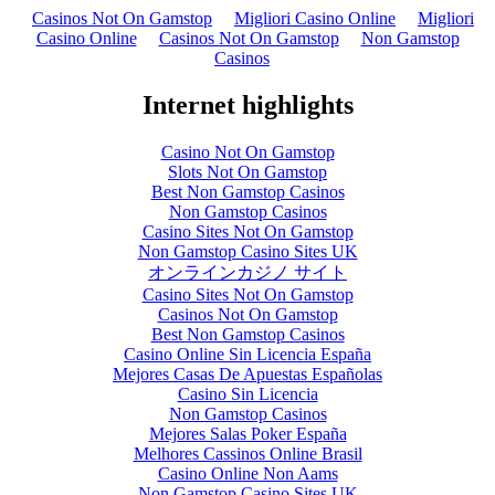
Casinos Not On Gamstop
Migliori Casino Online
Migliori
Casino Online
Casinos Not On Gamstop
Non Gamstop
Casinos
Internet highlights
Casino Not On Gamstop
Slots Not On Gamstop
Best Non Gamstop Casinos
Non Gamstop Casinos
Casino Sites Not On Gamstop
Non Gamstop Casino Sites UK
オンラインカジノ サイト
Casino Sites Not On Gamstop
Casinos Not On Gamstop
Best Non Gamstop Casinos
Casino Online Sin Licencia España
Mejores Casas De Apuestas Españolas
Casino Sin Licencia
Non Gamstop Casinos
Mejores Salas Poker España
Melhores Cassinos Online Brasil
Casino Online Non Aams
Non Gamstop Casino Sites UK